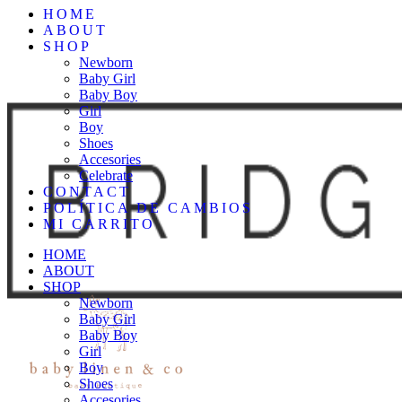
HOME
ABOUT
SHOP
Newborn
Baby Girl
Baby Boy
Girl
Boy
Shoes
Accesories
Celebrate
CONTACT
POLÍTICA DE CAMBIOS
MI CARRITO
HOME
ABOUT
SHOP
Newborn
Baby Girl
Baby Boy
Girl
Boy
Shoes
Accesories