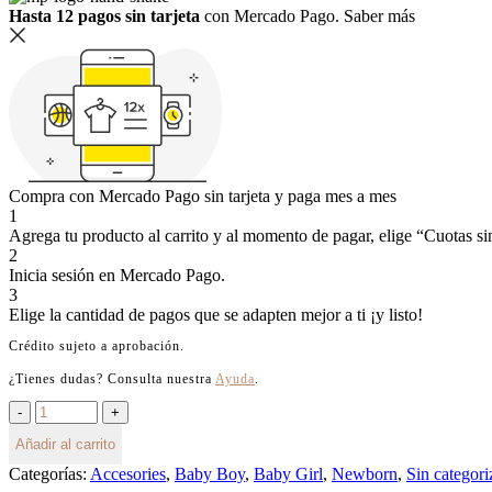
Hasta 12 pagos sin tarjeta
con Mercado Pago.
Saber más
Compra con Mercado Pago sin tarjeta y paga mes a mes
1
Agrega tu producto al carrito y al momento de pagar, elige “Cuotas sin
2
Inicia sesión en Mercado Pago.
3
Elige la cantidad de pagos que se adapten mejor a ti ¡y listo!
Crédito sujeto a aprobación.
¿Tienes dudas? Consulta nuestra
Ayuda
.
Añadir al carrito
Categorías:
Accesories
,
Baby Boy
,
Baby Girl
,
Newborn
,
Sin categori