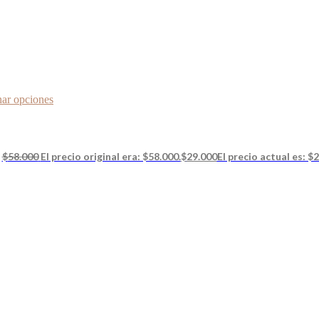
nar opciones
$
58.000
El precio original era: $58.000.
$
29.000
El precio actual es: $