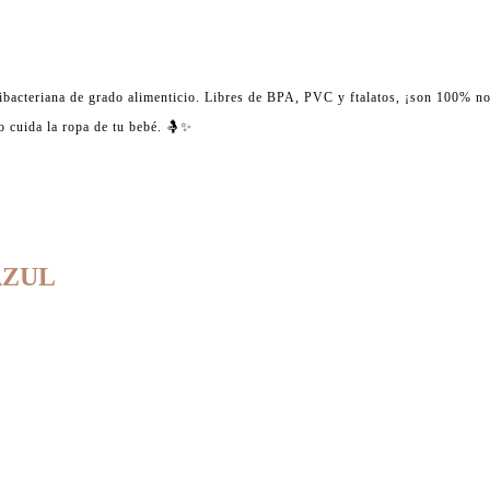
tibacteriana de grado alimenticio. Libres de BPA, PVC y ftalatos, ¡son 100% no
o cuida la ropa de tu bebé. 🤱✨
AZUL