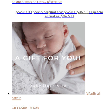
BOMBACHUDO DE LINO – JÓSEPHINE
$
52.400
El precio original era: $52.400.
$
36.680
El precio
actual es: $36.680.
Añadir al
carrito
GIFT CARD – $50.000