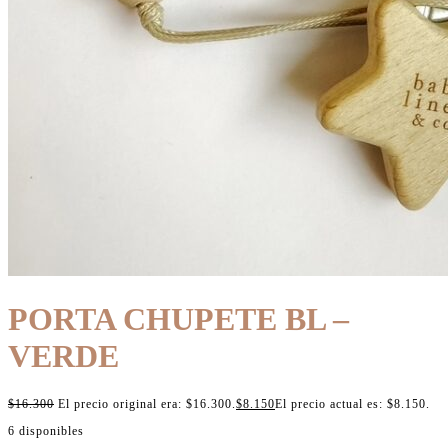
PORTA CHUPETE BL –
VERDE
$
16.300
El precio original era: $16.300.
$
8.150
El precio actual es: $8.150.
6 disponibles