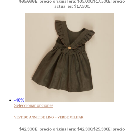
$
35.000
El precio original era: $35.000.
$
17.500
El precio
actual es: $17.500.
-40%
Seleccionar opciones
VESTIDO ANNIE DE LINO – VERDE MILITAR
$
42.300
El precio original era: $42.300.
$
25.380
El precio