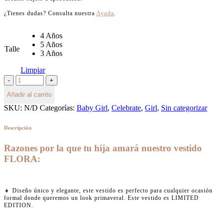
¿Tienes dudas? Consulta nuestra
Ayuda
.
4 Años
5 Años
Talle
3 Años
Limpiar
Añadir al carrito
SKU:
N/D
Categorías:
Baby Girl
,
Celebrate
,
Girl
,
Sin categorizar
Descripción
Razones por la que tu hija amará nuestro vestido
FLORA
:
👧 Diseño único y elegante, este vestido es perfecto para cualquier ocasión
formal donde queremos un look primaveral. Este vestido es LIMITED
EDITION.