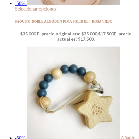
-50%
Seleccionar opciones
SAQUITO DOBLE ALGÓDON PIMA SOLID BL – ROSA VIEJO
$
35.000
El precio original era: $35.000.
$
17.500
El precio
actual es: $17.500.
-50%
Añadir